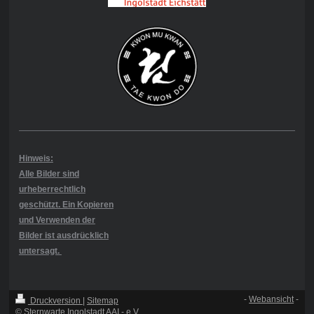
Hinweis:
Alle Bilder sind
urheberrechtlich
geschützt. Ein Kopieren
und Verwenden der
Bilder ist ausdrücklich
untersagt.
-
Webansicht
-
Druckversion
|
Sitemap
© Sternwarte Ingolstadt AAI - e.V.