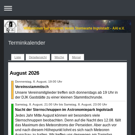
Willkommen bei unserem Verein Sternwarte Ingolstadt - AAI e.V.
Terminkalender
Liste
Detailansicht
Woche
Monat
August 2026
Donnerstag, 6. August, 19:00 Uhr
Vereinsstammtisch
Unsere Vereinsmitglieder treffen sich donnerstags ab 19 Uhr in
der DJK Gaststätte zu einer kleinen Stammtischrunde.
Samstag, 8. August, 21:00 Uhr bis Samstag, 8. August, 23:00 Uhr
Nacht der Sternschnuppen im Astronomiepark Ingolstadt
Jedes Jahr Mitte August können wir besonders viele
Sternschnuppen beobachten. Denn auf die Nacht des 12.08. fällt
das Maximum des Meteorstroms der Perseiden. Aber auch vor
und nach diesem Höhepunkt lohnt es sich nach Meteoren
Ausschau zu halten. Wir treffen uns deswegen am Samstag,