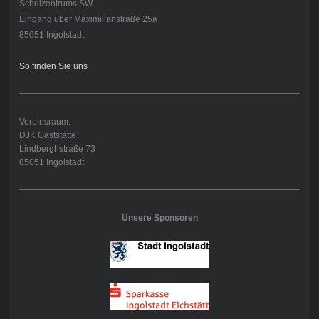
Schulzentrums SW
Eingang über Maximilianstraße 25a
85051 Ingolstadt
So finden Sie uns
Vereinsraum:
DJK Gaststätte
Lindberghstraße 73
85051 Ingolstadt
Unsere Sponsoren