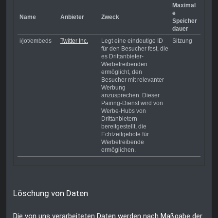
Maximal
e
Name
Anbieter
Zweck
Speicher
dauer
i/jot/embeds
Twitter Inc.
Legt eine eindeutige ID
Sitzung
für den Besucher fest, die
es Drittanbieter-
Werbetreibenden
ermöglicht, den
Besucher mit relevanter
Werbung
anzusprechen. Dieser
Pairing-Dienst wird von
Werbe-Hubs von
Drittanbietern
bereitgestellt, die
Echtzeitgebote für
Werbetreibende
ermöglichen.
Löschung von Daten
Die von uns verarbeiteten Daten werden nach Maßgabe der