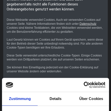
gegebenenfalls nicht alle Funktionen dieses
Onlineangebotes genutzt werden können.
Diese Webseite verwendet Cookies. Auch wir verwenden Cookies auf
unserer Seite. Nähere Informationen finden sich unter
Datenschutz
Cookies sind kleine Textdateien, die von Webseiten verwendet werden,
um die Benutzererfahrung effizienter zu gestalten.
Laut Gesetz können wir Cookies auf Ihrem Gerät speichern, wenn diese
für den Betrieb dieser Seite unbedingt notwendig sind. Für alle anderen
Cookie-Typen benötigen wir Ihre Erlaubnis.
Diese Seite verwendet unterschiedliche Cookie-Typen. Einige Cookies
werden von Drittparteien platziert, die auf unseren Seiten erscheinen.
Sie können Ihre Einwilligung jederzeit von der Cookie-Erklärung auf
unserer Website ändern oder widerrufen.
Erfahren Sie in unserer Datenschutzrichtlinie mehr darüber, wer wir sind,
wie Sie uns kontaktieren können und wie wir personenbezogene Daten
verarbeiten.
Bitte geben Sie Ihre Einwilligungs-ID und das Datum an, wenn Sie uns
Zustimmung
Details
Über Cookies
bezüglich Ihrer Einwilligung kontaktieren.
Ihre Einwilligung trifft auf die folgenden Domains zu: www.sternwarte-
ingolstadt.de