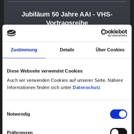
Jubiläum 50 Jahre AAI -
VHS-
Vortragsreihe
Di, 08.04.2025, 19:30 Uhr
"Satelliten und Sonden"
Zustimmung
Details
Über Cookies
Diese Webseite verwendet Cookies
Auch wir verwenden Cookies auf unserer Seite. Nähere
Informationen finden sich unter
Datenschutz
Einwilligungsauswahl
Notwendig
Im Rahmen unseres 50-jährigen
Präferenzen